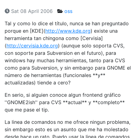
Sat 08 April 2006
oss
Tal y como lo dice el tí­tulo, nunca se han preguntado
porque en [KDE](
http://www.kde.org
) existe una
herramienta tan chingona como [Cervisia]
(
http://cervisia.kde.org
) (aunque solo soporta CVS,
con soporte para Subversion en el futuro), para
windows hay muchas herramientas, tanto para CVS
como para Subversion, y sin embargo para GNOME el
número de herramientas (funcionales **y**
actualizadas) tiende a cero?
En serio, si alguien conoce algun frontend gráfico
''GNOME2ish'' para CVS **actual** y **completo**
que me pase el tip.
La linea de comandos no me ofrece ningun problema,
sin embargo esto es un asunto que me ha molestado
desde hace un rato. Puedo usar la linea de comandos